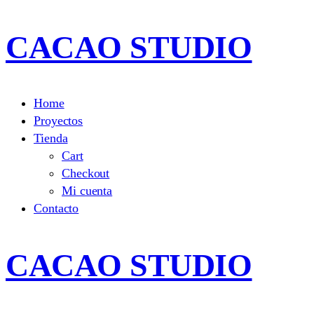
CACAO STUDIO
Home
Proyectos
Tienda
Cart
Checkout
Mi cuenta
Contacto
CACAO STUDIO